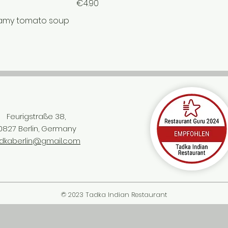
€4.90
eamy tomato soup
Feurigstraße 38,
0827 Berlin, Germany
dkaberlin@gmail.com
© 2023 Tadka Indian Restaurant