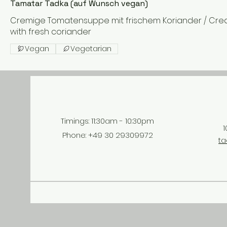
Tamatar Tadka (auf Wunsch vegan)
Cremige Tomatensuppe mit frischem Koriander / Cr
with fresh coriander
Vegan
Vegetarian
Timings: 11:30am - 10:30pm​
1
Phone: ‎+49 30 29309972
ta