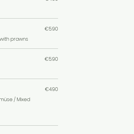
€5.90
 with prawns
€5.90
€4.90
müse / Mixed