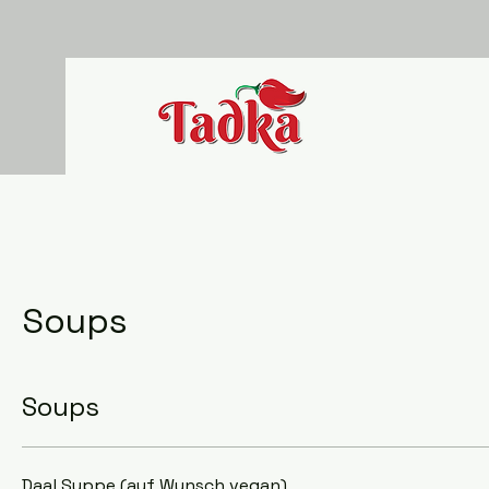
Soups
Soups
Daal Suppe (auf Wunsch vegan)